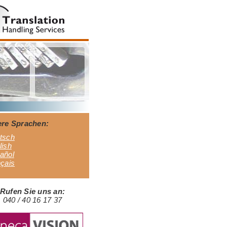
re Sprachen:
tsch
lish
añol
nçais
Rufen Sie uns an:
040 / 40 16 17 37