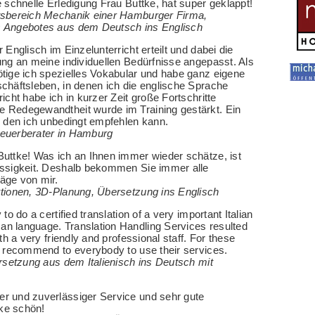
e schnelle Erledigung Frau Buttke, hat super geklappt!
tsbereich Mechanik einer Hamburger Firma,
 Angebotes aus dem Deutsch ins Englisch
 Englisch im Einzelunterricht erteilt und dabei die
ung an meine individuellen Bedürfnisse angepasst. Als
tige ich spezielles Vokabular und habe ganz eigene
chäftsleben, in denen ich die englische Sprache
icht habe ich in kurzer Zeit große Fortschritte
 Redegewandtheit wurde im Training gestärkt. Ein
, den ich unbedingt empfehlen kann.
euerberater in Hamburg
uttke! Was ich an Ihnen immer wieder schätze, ist
ässigkeit. Deshalb bekommen Sie immer alle
äge von mir.
ktionen, 3D-Planung, Übersetzung ins Englisch
 to do a certified translation of a very important Italian
n language. Translation Handling Services resulted
ith a very friendly and professional staff. For these
y recommend to everybody to use their services.
ersetzung aus dem Italienisch ins Deutsch mit
r und zuverlässiger Service und sehr gute
ke schön!