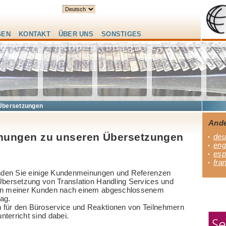
GEN
KONTAKT
ÜBER UNS
SONSTIGES
Übersetzungen
Ande
ungen zu unseren Übersetzungen
deu
eng
esp
fra
finden Sie einige Kundenmeinungen und Referenzen
 Übersetzung von Translation Handling Services und
nen meiner Kunden nach einem abgeschlossenem
ag.
für den Büroservice und Reaktionen von Teilnehmern
terricht sind dabei.