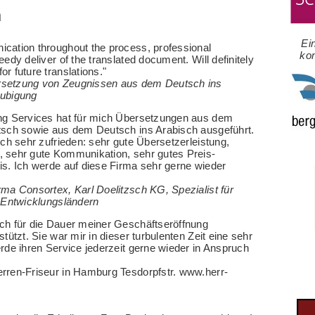
n
Ei
cation throughout the process, professional
ko
eedy deliver of the translated document. Will definitely
r future translations."
rsetzung von Zeugnissen aus dem Deutsch ins
aubigung
ing Services hat für mich Übersetzungen aus dem
utsch sowie aus dem Deutsch ins Arabisch ausgeführt.
 ich sehr zufrieden: sehr gute Übersetzerleistung,
, sehr gute Kommunikation, sehr gutes Preis-
is. Ich werde auf diese Firma sehr gerne wieder
rma Consortex, Karl Doelitzsch KG, Spezialist für
n Entwicklungsländern
ich für die Dauer meiner Geschäftseröffnung
stützt. Sie war mir in dieser turbulenten Zeit eine sehr
erde ihren Service jederzeit gerne wieder in Anspruch
erren-Friseur in Hamburg Tesdorpfstr. www.herr-