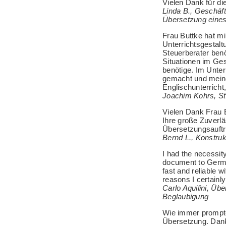
Vielen Dank für di
Linda B., Geschäf
Übersetzung eines
Frau Buttke hat mir
Unterrichtsgestalt
Steuerberater benö
Situationen im Ges
benötige. Im Unterr
gemacht und meine
Englischunterricht
Joachim Kohrs, St
Vielen Dank Frau B
Ihre große Zuverl
Übersetzungsauftr
Bernd L., Konstru
I had the necessity
document to Germa
fast and reliable w
reasons I certainl
Carlo Aquilini, Üb
Beglaubigung
Wie immer prompte
Übersetzung. Dan