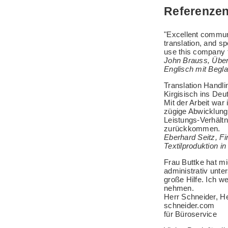
Referenze
"Excellent communi
translation, and sp
use this company fo
John Brauss, Übe
Englisch mit Begl
Translation Handl
Kirgisisch ins De
Mit der Arbeit war
zügige Abwicklung
Leistungs-Verhältn
zurückkommen.
Eberhard Seitz, Fi
Textilproduktion i
Frau Buttke hat m
administrativ unter
große Hilfe. Ich w
nehmen.
Herr Schneider, H
schneider.com
für Büroservice